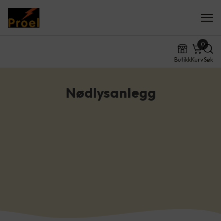
0
Butikk
Kurv
Søk
Nødlysanlegg