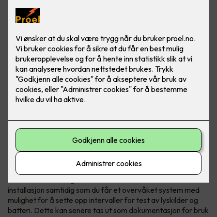
Vi prosjekterer og installerer
nødlysanlegg i alle typer bygg
Nødlysanlegg kan enten leveres som desentraliserte anlegg
der det er batteri i hver enkelt nødlysarmatur, eller
sentralisert anlegg der batteri er plassert på ett sted i
bygget. Et desentralisert anlegg er enklere å installere, men
krever mer vedlikehold i og med at det er batteri i hver
armatur. Et sentralisert anlegg er dyrere å installere, men
har lavere vedlikeholdskostnad.
Et nødlysanlegg består av markeringslys som skal vise vei til
nødutgangene, og ledelys som skal hjelpe til med belysning i
mørke rømmingsveier.
Det er også mulig å velge en desentralisert løsning med
trådløs overvåkning av armaturene. Dette fører til enkel
installasjon samtidig som du får et overvåket system med
mulighet for å sette opp intervaller for test av lyskilder og
batteri. Dette kan senere tas ut som dokumentasjon for bruk