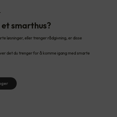
r
g et smarthus?
e løsninger, eller trenger rådgivning, er disse
 over det du trenger for å komme igang med smarte
nger