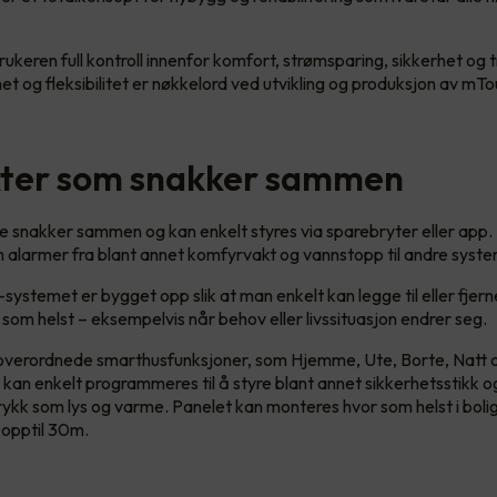
ukeren full kontroll innenfor komfort, strømsparing, sikkerhet og 
et og fleksibilitet er nøkkelord ved utvikling og produksjon av m
ter som snakker sammen
e snakker sammen og kan enkelt styres via sparebryter eller app
 alarmer fra blant annet komfyrvakt og vannstopp til andre syst
stemet er bygget opp slik at man enkelt kan legge til eller fjer
 som helst – eksempelvis når behov eller livssituasjon endrer seg.
overordnede smarthusfunksjoner, som Hjemme, Ute, Borte, Natt 
kan enkelt programmeres til å styre blant annet sikkerhetsstikk 
kk som lys og varme. Panelet kan monteres hvor som helst i bolig
 opptil 30m.