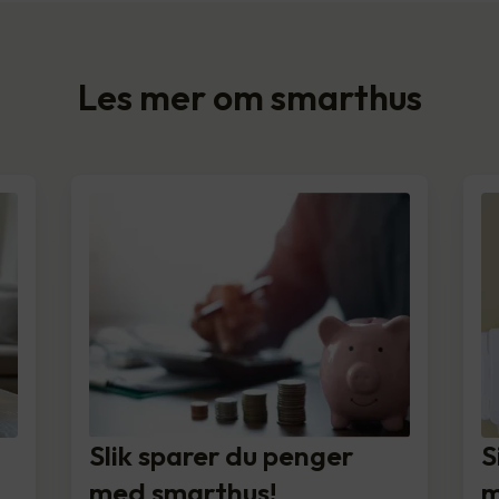
Les mer om smarthus
Slik sparer du penger
S
med smarthus!
m