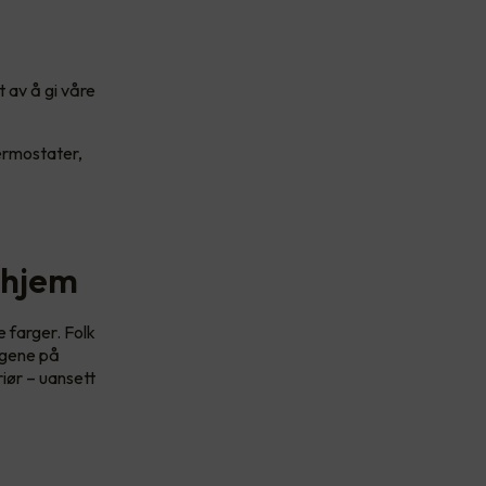
t av å gi våre
ermostater,
t hjem
 farger. Folk
argene på
riør – uansett