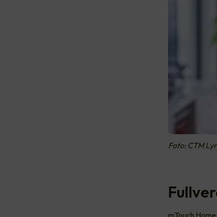
Foto: CTM Ly
Fullver
mTouch Home er