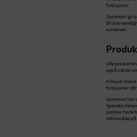
funksjoner.
Systemet gir br
Brukervennligh
systemet.
Produk
Alle produkten
også varsle om
mTouch Home-sy
funksjoner når
Systemet har 
Sparebryteren 
samme tastetry
rekkevidde på