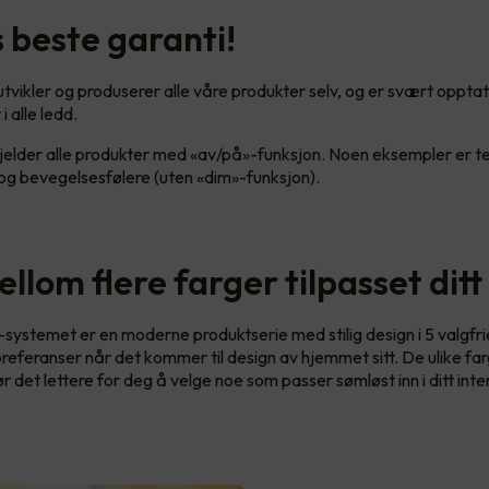
 beste garanti!
tvikler og produserer alle våre produkter selv, og er svært opptat
i alle ledd.
gjelder alle produkter med «av/på»-funksjon. Noen eksempler er t
g bevegelsesfølere (uten «dim»-funksjon).
llom flere farger tilpasset dit
stemet er en moderne produktserie med stilig design i 5 valgfrie
 preferanser når det kommer til design av hjemmet sitt. De ulike f
 det lettere for deg å velge noe som passer sømløst inn i ditt inte