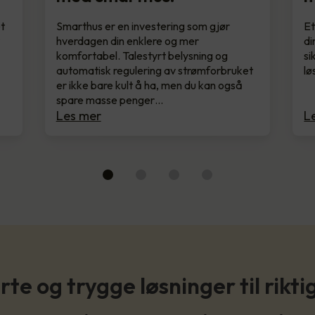
et
Smarthus er en investering som gjør
Et
r
hverdagen din enklere og mer
di
komfortabel. Talestyrt belysning og
si
automatisk regulering av strømforbruket
lø
er ikke bare kult å ha, men du kan også
spare masse penger…
Les mer
L
te og trygge løsninger til riktig