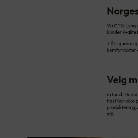
Norges
Vi i CTM Lyng u
kunder kvalitet 
7 års garanti 
komfyrvakter o
Velg me
mTouch Home-sy
flest har ulike
produktene gjør
stil.