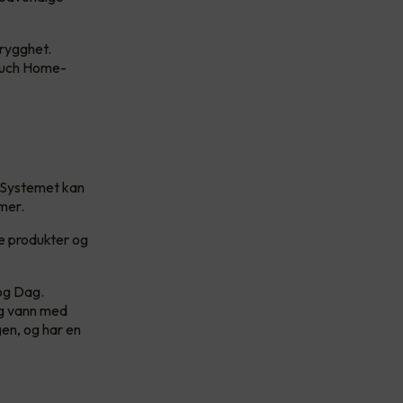
trygghet.
Touch Home-
. Systemet kan
emer.
ne produkter og
og Dag.
og vann med
en, og har en