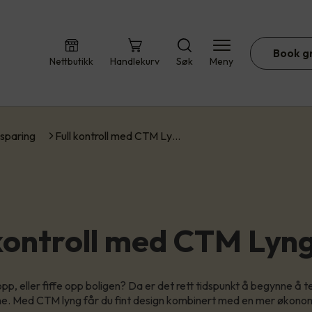
Book g
Nettbutikk
Handlekurv
Søk
Meny
sparing
Full kontroll med CTM Ly…
 kontroll med CTM Lyn
opp, eller fiffe opp boligen? Da er det rett tidspunkt å begynne å 
e. Med CTM lyng får du fint design kombinert med en mer økonom