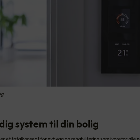
ng
dig system til din bolig
 et totalkonsept for nybygg og rehabilitering som ivaretar alle