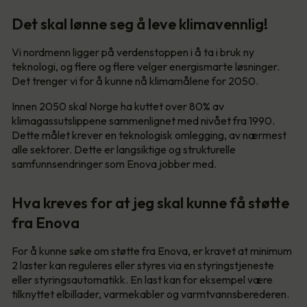
Det skal lønne seg å leve klimavennlig!
Vi nordmenn ligger på verdenstoppen i å ta i bruk ny
teknologi, og flere og flere velger energismarte løsninger.
Det trenger vi for å kunne nå klimamålene for 2050.
Innen 2050 skal Norge ha kuttet over 80% av
klimagassutslippene sammenlignet med nivået fra 1990.
Dette målet krever en teknologisk omlegging, av nærmest
alle sektorer. Dette er langsiktige og strukturelle
samfunnsendringer som Enova jobber med.
Hva kreves for at jeg skal kunne få støtte
fra Enova
For å kunne søke om støtte fra Enova, er kravet at minimum
2 laster kan reguleres eller styres via en styringstjeneste
eller styringsautomatikk. En last kan for eksempel være
tilknyttet elbillader, varmekabler og varmtvannsberederen.