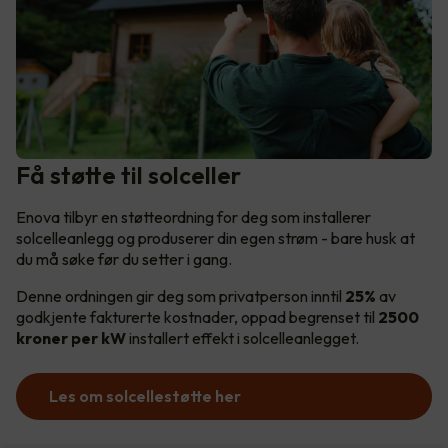
Få støtte til solceller
Enova tilbyr en støtteordning for deg som installerer
solcelleanlegg og produserer din egen strøm - bare husk at
du må søke før du setter i gang.
Denne ordningen gir deg som privatperson inntil
25%
av
godkjente fakturerte kostnader, oppad begrenset til
2500
kroner per kW
installert effekt i solcelleanlegget.
Les om solcellestøtte her