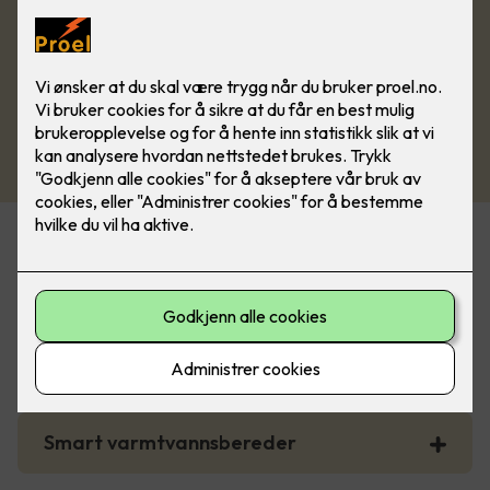
Noen boligtiltak som gir støtte fra
Enova
Smart strømstyring for bolig
Smart varmtvannsbereder