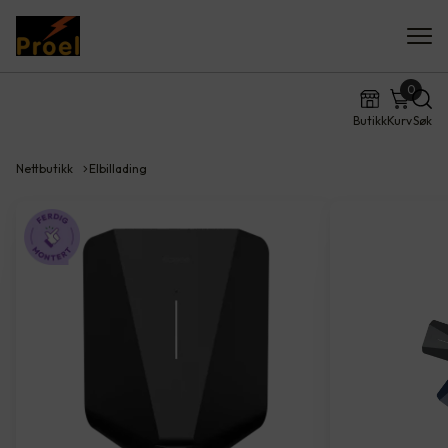
0
Butikk
Kurv
Søk
Nettbutikk
Elbillading