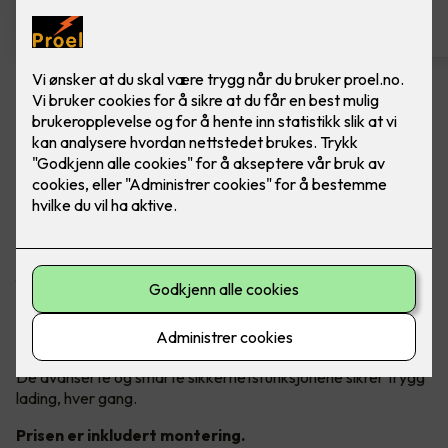
Easee Charge Up
Ferdig montert elbillader. Easee Charge UP er
liten, smart og full av kraft.
Utforsk Easee`s pålitelige og fremtidssikre elbillader som
fyller dine hjemmeladebehov.
Charge Up har støtte for alle elektriske kjøretøy, faser og
strømnett, og leverer alltid maksimal tilgjengelig ladeeffekt.
De avanserte og smarte sikkerhetsfunksjonene sikrer trygg
lading, hver gang.
Prisen er inkludert montering.