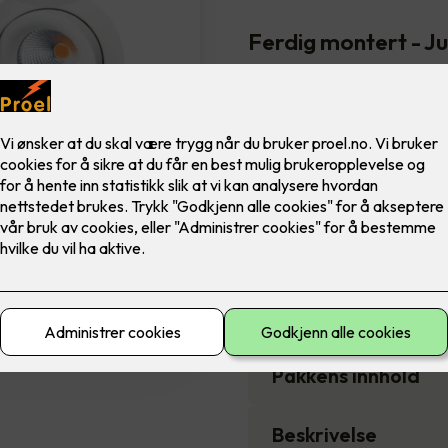
Ferdig montert - J
SG Armaturen.
Flott downlight med 42 grader
til innendørs bruk. Dimmbar. 
10,150
,-
Antall
-
Pakkens innhold
Beskrivelse