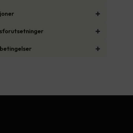
sjoner
gsforutsetninger
sbetingelser