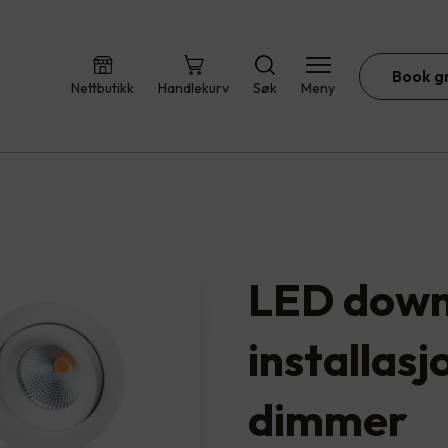
Book g
Nettbutikk
Handlekurv
Søk
Meny
LED downl
installasjo
dimmer