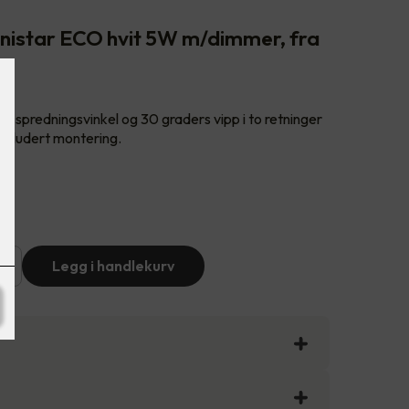
unistar ECO hvit 5W m/dimmer, fra
s spredningsvinkel og 30 graders vipp i to retninger
Inkludert montering.
+
Legg i handlekurv