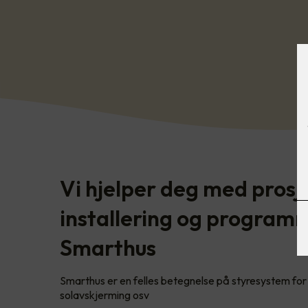
Vi hjelper deg med prosj
installering og programm
Smarthus
Smarthus er en felles betegnelse på styresystem for l
solavskjerming osv