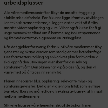
arbeidsplasser
Alle våre medlemsbedrifter tilbyr de ansatte trygge og
stabile arbeidsforhold. For å kunne ligge i front av utviklingen
i en teknisk avansert bransje, legger vi stor vekt på å tilby
ansatte videreopplæring og kurs. Vi har også kultur for å gi
unge mennesker tilbud om å komme seg inn i et spennende
og fremtidsrettet yrke gjennom en lærlingplass.
Når det gjelder forsvarlig forbruk, vil våre medlemmer tilby
tjenester og skape verdier som stadig er mer bærekraftige.
Det forutsetter utvikling og en konkret plan for hvordan vi
skal oppnå den utviklingen vi ønsker for oss selv og
samfunnet vårt. Den planen har vi på plass nå, og den vil
være med på å ta oss inn i en ny tid.
Planen innebærer bl.a. opplæring i relevante miljø- og
samfunnsgevinster. Det gjør vi gjennom tiltak som jevnlige
bærekraftkurs og månedlige utveksling av bærekraftinnspill
mellom medlemmene.
Slik vil vi tilpasse våre tjenester slik at de bidrar til mer