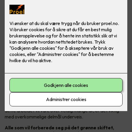
Gode bærekraftsmål i fokus
Godt bærekraftsarbeid er avhengig av konkrete mål. Fordi
dette arbeidet vil vare over veldig mange år, er det viktig
med overkommelige delmål underveis.
Alle som vil forberede seg på det grønne skiftet,