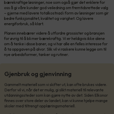
bærekraftige løsninger, noe som også gjør det enklere for
oss å gi våre kunder god veiledning om fremtidsrettede valg
– gjerne med lavere totalkostnad i form av løsninger som gir
bedre funksjonalitet, kvalitet og varighet. Og lavere
energiforbruk, så klart.
Planen innebærer videre å utfordre grossister og bransjen
for øvrig til å bli mer bærekraftig. Vi er heldigvis ikke alene
om å tenke i disse baner, og vi har alle en felles interesse for
å ta oppgaven på alvor. Slik vil vi raskere kunne legge om til
nye arbeidsformer, tanker og rutiner.
Gjenbruk og gjenvinning
Gammelt materiell som vi skifter ut, kan ofte brukes videre.
Derfor vil vi, når det er mulig, gi slikt materiell til relevante
utdanningssteder som kan gjøre nytte av det. Siden Elkonor
finnes over store deler av landet, kan vi kunne hjelpe mange
skoler med tiltrengt opplæringsmateriell.