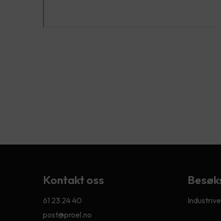
Kontakt oss
Besøk
61 23 24 40
Industriv
post@proel.no