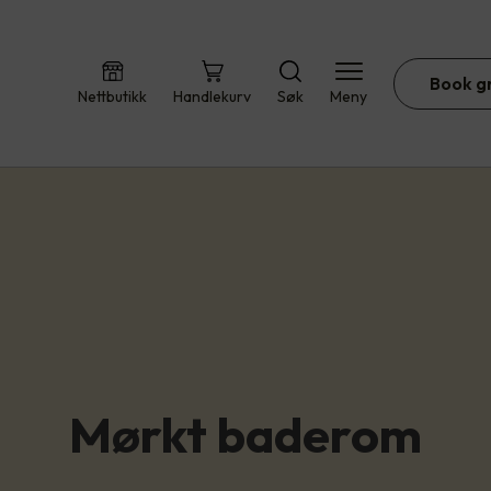
Book g
Nettbutikk
Handlekurv
Søk
Meny
Mørkt baderom