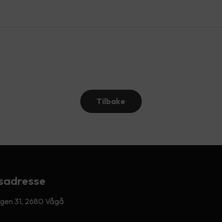
Tilbake
sadresse
egen 31, 2680 Vågå