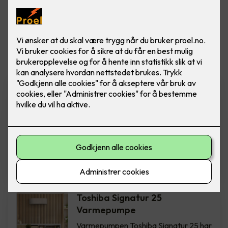
Vis flere
filtre
Samsung Nordic Geo
WindFree™️ Varmepumpe
Wind-Free ™ opprettholder en
behagelig temperatur uten direkte
trekk. Inkludert montering. Finnes i 2
modeller: 9 og 12.
NOK 27,900
-
NOK 29,900
Toshiba Signatur 25
Varmepumpe
Varmepumpen Toshiba Signatur 25 har