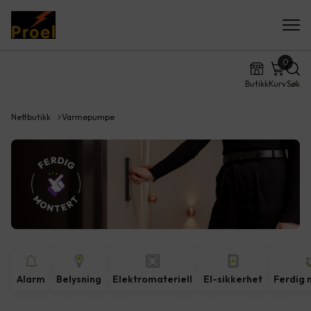
0
Butikk
Kurv
Søk
Nettbutikk
Varmepumpe
Alarm
Belysning
Elektromateriell
El-sikkerhet
Ferdig 