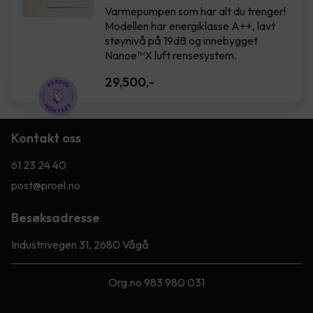
Varmepumpen som har alt du trenger!
Modellen har energiklasse A++, lavt
støynivå på 19dB og innebygget
Nanoe™X luft rensesystem.
29,500
,-
Kontakt oss
61 23 24 40
post@proel.no
Besøksadresse
Industrivegen 31, 2680 Vågå
Org.no 983 980 031