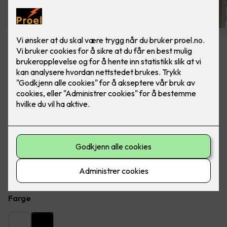
6 stk sorte LED downlights
rehab inkl. LED dimmer
Ferdig montert - Junistar ECO 2700 m/ LED
dimmer, fra SG Armaturen.
Flott LED downlight med 42 graders spredning og 30
graders vipp i to retninger til innendørs bruke, inkl. LED
dimmer. Inkludert montering.
Farge