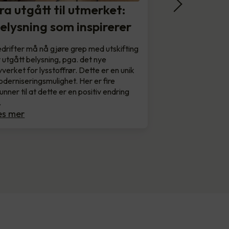
ra utgått til utmerket:
elysning som inspirerer
drifter må nå gjøre grep med utskifting
 utgått belysning, pga. det nye
vverket for lysstoffrør. Dette er en unik
derniseringsmulighet. Her er fire
unner til at dette er en positiv endring
…
es mer