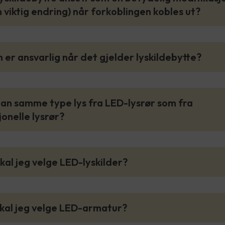
n viktig endring) når forkoblingen kobles ut?
 er ansvarlig når det gjelder lyskildebytte?
man samme type lys fra LED-lysrør som fra
onelle lysrør?
skal jeg velge LED-lyskilder?
skal jeg velge LED-armatur?