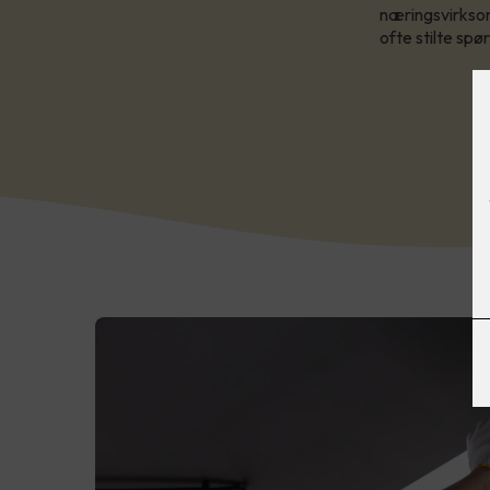
næringsvirksom
ofte stilte spø