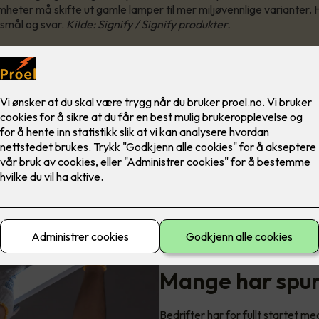
heter må skifte ut gamle lamper til mer miljøvennlige varianter. 
rsmål og svar.
Kilde: Signify / Signify produkter.
Utskifting av lysrør - hva har 
Mange har spurt
Bedrifter har for fullt startet m