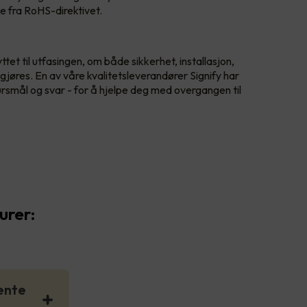
e fra RoHS-direktivet.
tet til utfasingen, om både sikkerhet, installasjon,
jøres. En av våre kvalitetsleverandører Signify har
smål og svar - for å hjelpe deg med overgangen til
urer:
jente