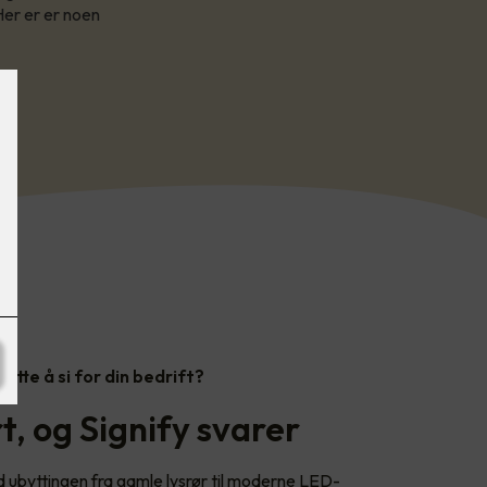
Her er er noen
dette å si for din bedrift?
, og Signify svarer
ed ubyttingen fra gamle lysrør til moderne LED-