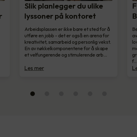
Slik planlegger du ulike
F
r
lyssoner på kontoret
B
Arbeidsplassen er ikke bare et sted for å
Be
utføre en jobb - det er også en arena for
av
kreativitet, samarbeid og personlig vekst.
lo
En av nøkkelkomponentene for å skape
mo
et velfungerende og stimulerende arb…
gr
f
Les mer
L