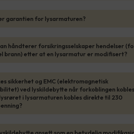
er garantien for lysarmaturen?
an håndterer forsikringsselskaper hendelser (fo
 brann) etter at en lysarmatur er modifisert?
kes sikkerhet og EMC (elektromagnetisk
ilitet) ved lyskildebytte når forkoblingen kobles
ysrøret i lysarmaturen kobles direkte til 230
penning?
 lyskildebytte ansett som en betydelig modifikasj