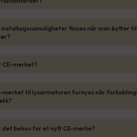
etsstandarder?
e installasjonsmuligheter finnes når man bytter til
rør?
er CE-merket?
-merket til lysarmaturen fornyes når forkoblin
ekk?
r det behov for et nytt CE-merke?