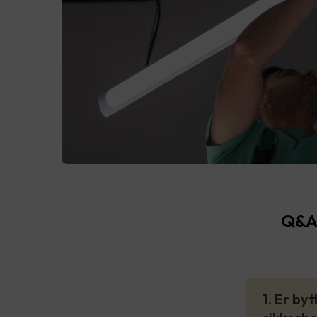
Q&A 
1. Er by