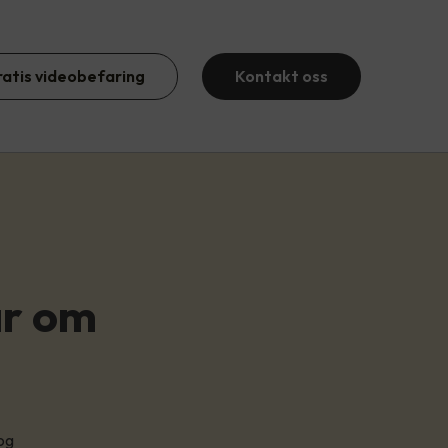
ratis videobefaring
Kontakt oss
ar om
 og