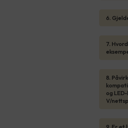
6. Gjeld
7. Hvord
eksempel
8. Påvir
kompatib
og LED-l
V/netts
9. Er et