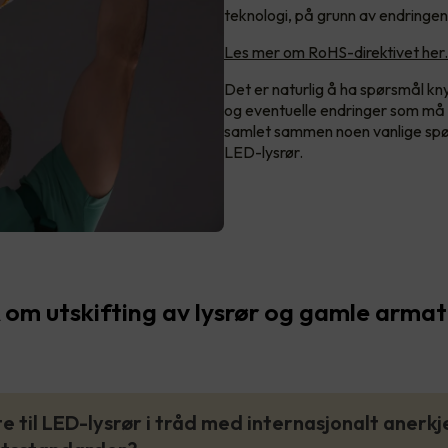
teknologi, på grunn av endringen
Les mer om RoHS-direktivet her.
Det er naturlig å ha spørsmål knyt
og eventuelle endringer som må g
samlet sammen noen vanlige spør
LED-lysrør.
om utskifting av lysrør og gamle armat
tte til LED-lysrør i tråd med internasjonalt anerk