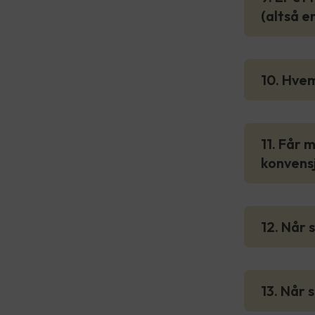
(altså e
10. Hvem
11. Får 
konvensj
12. Når 
13. Når 