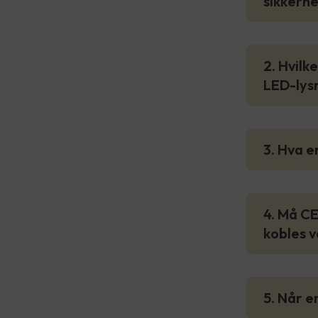
sikkerh
2. Hvilk
LED-lys
3. Hva 
4. Må CE
kobles v
5. Når e