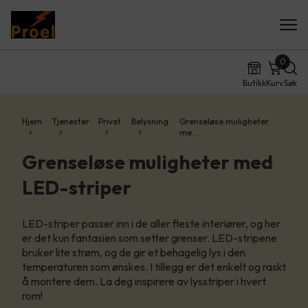
0
Butikk
Kurv
Søk
Hjem
Tjenester
Privat
Belysning
Grenseløse muligheter
me…
Grenseløse muligheter med
LED-striper
LED-striper passer inn i de aller fleste interiører, og her
er det kun fantasien som setter grenser.​ LED-stripene
bruker lite strøm, og de gir et behagelig lys i den
temperaturen som ønskes. I tillegg er det enkelt og raskt
å montere dem.​ La deg inspirere av lysstriper i hvert
rom!