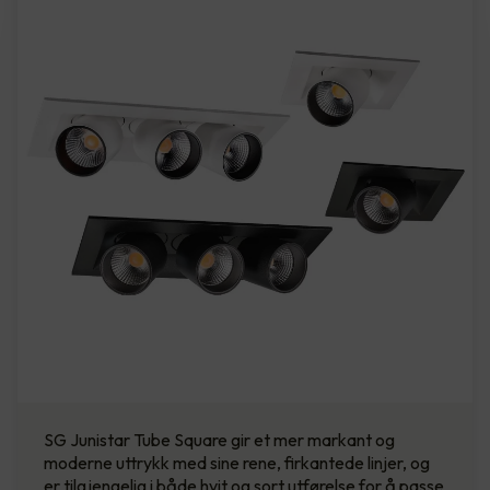
SG Junistar Tube Square gir et mer markant og
moderne uttrykk med sine rene, firkantede linjer, og
er tilgjengelig i både hvit og sort utførelse for å passe