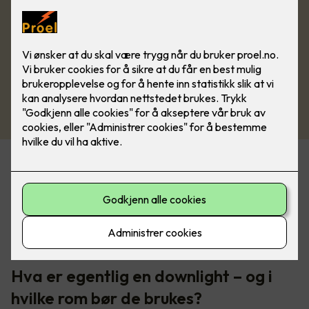
Belysning er en av de tingene som virkelig løfter et rom. Det
kan også ødelegge helhetsinntrykket hvis du velger feil. Når
du pusser opp eller renoverer, er det lett å prioritere fliser,
overflater og møbler, mens lyset ofte havner nederst på
lista. Det er synd, for riktig belysning er faktisk det som
binder alt sammen.
Hva er egentlig en downlight – og i
hvilke rom bør de brukes?