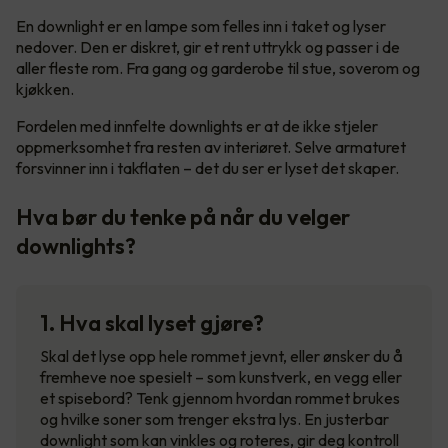
En downlight er en lampe som felles inn i taket og lyser
nedover. Den er diskret, gir et rent uttrykk og passer i de
aller fleste rom. Fra gang og garderobe til stue, soverom og
kjøkken.
Fordelen med innfelte downlights er at de ikke stjeler
oppmerksomhet fra resten av interiøret. Selve armaturet
forsvinner inn i takflaten – det du ser er lyset det skaper.
Hva bør du tenke på når du velger
downlights?
1. Hva skal lyset gjøre?
Skal det lyse opp hele rommet jevnt, eller ønsker du å
fremheve noe spesielt – som kunstverk, en vegg eller
et spisebord? Tenk gjennom hvordan rommet brukes
og hvilke soner som trenger ekstra lys. En justerbar
downlight som kan vinkles og roteres, gir deg kontroll