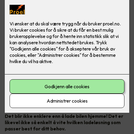
Bilde: Easee
Det blir ikke enklere enn å lade bilen hjemme! Det er
likevel ikke så enkelt å vite hvilken ladeløsning som
passer best for ditt behov.