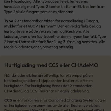
kun 1-faselading. Alle nyproduserte elbiler leveres
hovedsakelig med Type-2 kontakt, etter at EU bestemte at
Type 2 skulle fungere som en ny standard.
Type 2
er standardkontakten for normallading i Europa,
utviklet for et 400V strømnett. Den er veldig fleksibel, og
har kan levere både vekselstrøm og likestrøm. Alle
ladestasjoner uten fast kabel har denne typen kontakt. Type
2 kontakt har støtte for både 1- og 3-fase, og benyttes i alle
Mode 3 ladestasjoner, privat og offentlig.
Hurtiglading med CCS eller CHAdeMO
Når du lader elbilen din offentlig, for eksempel på en
bensinstasjon eller et kjøpesenter, bruker du ofte en
hurtiglader. For hurtiglading finnes det 2 standarder,
CHAdeMO og CCS. Tesla har sin egen ladeløsning.
CCS
er en forkortelse for Combined Charging System, og er
en hurtiglader som benyttes av de aller fleste nye elbiler.
Denne laderen tåler 125A og har til nå hatt maksimal effekt