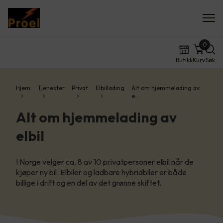
0
Butikk
Kurv
Søk
Hjem
Tjenester
Privat
Elbillading
Alt om hjemmelading av
e…
Alt om hjemmelading av
elbil
I Norge velger ca. 8 av 10 privatpersoner elbil når de
kjøper ny bil. Elbiler og ladbare hybridbiler er både
billige i drift og en del av det grønne skiftet.