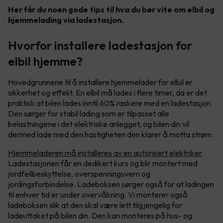
Her får du noen gode tips til hva du bør vite om elbil og
hjemmelading via ladestasjon.
Hvorfor installere ladestasjon for
elbil hjemme?
Hovedgrunnene til å installere hjemmelader for elbil er
sikkerhet og effekt. En elbil må lades i flere timer, da er det
praktisk at bilen lades inntil 60% raskere med en ladestasjon.
Den sørger for stabil lading som er tilpasset alle
belastningene i det elektriske anlegget, og bilen din vil
dermed lade med den hastigheten den klarer å motta strøm.
Hjemmeladeren må installeres av en autorisert elektriker
.
Ladestasjonen får en dedikert kurs og blir montert med
jordfeilbeskyttelse, overspenningsvern og
jordingsforbindelse. Ladeboksen sørger også for at ladingen
til enhver tid er under overvåkning. Vi monterer også
ladeboksen slik at den skal være lett tilgjengelig for
ladeuttaket på bilen din. Den kan monteres på hus- og