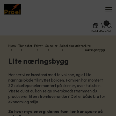
0
Butikk
Kurv
Søk
Hjem
Tjenester
Privat
Solceller
Solcellekalkulator
Lite
næringsbygg
Lite næringsbygg
Her ser vi en husstand med to voksne, og et lite
næringslokale tilknyttet boligen. Familien har montert
32 solcellepaneler montert på skinner, over takstein.
Visste du at du kan selge overskuddsstrømmen du
produserer til en strømleverandør? Det er både bra for
økonomi og miljø.
Se hvor mye energi denne familien kan spare på