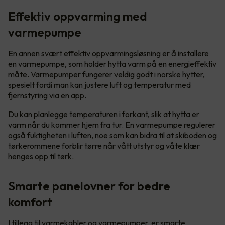
Effektiv oppvarming med
varmepumpe
En annen svært effektiv oppvarmingsløsning er å installere
en varmepumpe, som holder hytta varm på en energieffektiv
måte. Varmepumper fungerer veldig godt i norske hytter,
spesielt fordi man kan justere luft og temperatur med
fjernstyring via en app.
Du kan planlegge temperaturen i forkant, slik at hytta er
varm når du kommer hjem fra tur. En varmepumpe regulerer
også fuktigheten i luften, noe som kan bidra til at skiboden og
tørkerommene forblir tørre når vått utstyr og våte klær
henges opp til tørk.
Smarte panelovner for bedre
komfort
I tillegg til varmekabler og varmepumper, er smarte