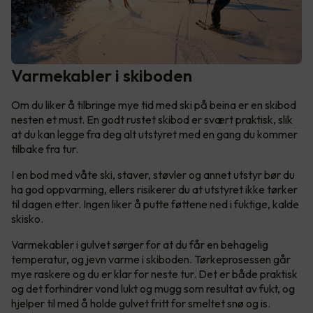
Varmekabler i skiboden
Om du liker å tilbringe mye tid med ski på beina er en skibod
nesten et must. En godt rustet skibod er svært praktisk, slik
at du kan legge fra deg alt utstyret med en gang du kommer
tilbake fra tur.
I en bod med våte ski, staver, støvler og annet utstyr bør du
ha god oppvarming, ellers risikerer du at utstyret ikke tørker
til dagen etter. Ingen liker å putte føttene ned i fuktige, kalde
skisko.
Varmekabler i gulvet sørger for at du får en behagelig
temperatur, og jevn varme i skiboden. Tørkeprosessen går
mye raskere og du er klar for neste tur. Det er både praktisk
og det forhindrer vond lukt og mugg som resultat av fukt, og
hjelper til med å holde gulvet fritt for smeltet snø og is.