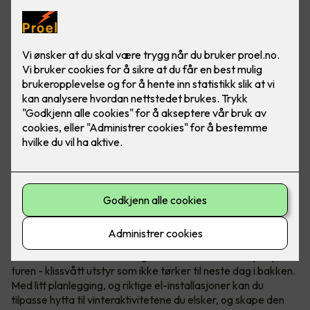
Nordmenn er født med ski på beina, det er ingen tvil om at
vintersport er en del av folkesjela vår. Etter en lang dag i
løypene, enten du har stått på snowboard, slalom eller gått
en lang skitur, er det lite som slår følelsen av å komme hjem
til en varm hytte.
Det er derimot
én
utfordring som kan sette en demper på
turen - klissvått utstyr som ikke tørker til neste dag i bakken.
Med litt planlegging, og riktige el-installasjoner kan du
tilpasse hytta til vinteraktivitetene du elsker, og skape den