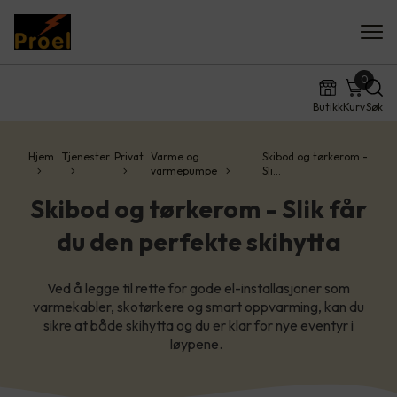
0
Butikk
Kurv
Søk
Hjem
Tjenester
Privat
Varme og
Skibod og tørkerom -
varmepumpe
Sli…
Skibod og tørkerom - Slik får
du den perfekte skihytta
Ved å legge til rette for gode el-installasjoner som
varmekabler, skotørkere og smart oppvarming, kan du
sikre at både skihytta og du er klar for nye eventyr i
løypene.