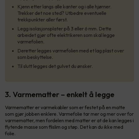
Kjenn etter langs alle kanter og i alle hjørner.
Trekker det noe sted? Utbedre eventuelle
trekkpunkter aller først.
Legg isolasjonsplater på 3 eller 6 mm. Dette
arbeidet gjør ofte elektrikeren som skal legge
varmefolien.
Deretter legges varmefolien med et lag plast over
som beskyttelse.
Til slutt legges det gulvet du ønsker.
3. Varmematter – enkelt å legge
Varmematter er varmekabler som er festet på en matte
som gjør jobben enklere. Varmefolie tar mer og mer over for
varmematter, men fordelen med matter er at de kan legges i
flytende masse som flislim og støp. Det kan du ikke med
folie.