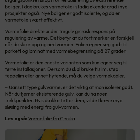
utgangspunktet skapt for rehabilitering av eksisterende
boliger. I dag brukes varmefolie i stadig økende grad i nye
prosjekter også. Nye boliger er godt isolerte, og da er
varmefolie svært effektivt.
Varmefolie direkte under tregulv gir rask respons på
regulering av varme. Det betyr at du fort merker en forskjell
når du skrur opp og ned varmen. Folien egner seg godt til
parkett og laminat med varmebegrensning på 27 grader.
Varmefolie er den eneste varianten som kun egner seg til
tørre installasjoner. Dersom du skal bruke flislim, støp,
teppelim eller annet flytende, må du velge varmekabler.
– Uansett type gulvvarme, er det viktig at man isolerer godt.
Når du fjerner eksisterende gulv, kan du ha noen
trekkpunkter. Hvis du ikke tetter dem, vil det kreve mye
sløsing med energi fra gulvvarmen.
Les også:
Varmefolie fra Cenika