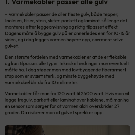
1. Varmekabler passer alle gulv
– Varmekabler passer de aller fleste gulv, både tepper,
linoleum, fliser, stein, skifer, parkett og laminat, så lenge det
monteres etter leggeanvisning og riktig tilpasset effekt.
Dagens måte å bygge gulv på er annerledes enn for 10-15 år
siden, og i dag legges varmen høyere opp, nærmere selve
gulvet.
Den største fordelen med varmekabler er at de er fleksible
og kan tilpasses alle typer tekniske hindringer man eventuelt
måtte ha. I dag støper man med lavtbyggende fiberarmert
støp som er svært sterk, og minste byggehøyde med
varmekabel blir da fra 10 millimeter.
Varmekabler får man fra 120 watt til 2600 watt. Hvis man vil
legge tregulv, parkett eller laminat over kablene, må man ha
en sensor som sørger for at varmen aldri overskrider 27
grader. Da risikerer man at gulvet sprekker opp.