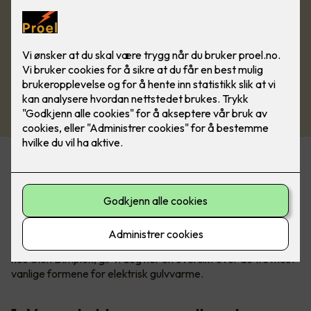
Varmekabler står fremdeles for 60% av salget av elektrisk
gulvvarme, men spesielt varmefolie blir stadig mer populært.
Om du skal velge det ene eller det andre avhenger av
underlag, hvilket gulv du skal legge over, plassering og
størrelse på rommet.
Sammen med Kim Due-Sørensen, produktsjef for gulvvarme
hos Glen Dimplex, gir vi deg her en oversikt over de tre mest
vanlige formene for elektrisk gulvvarme.