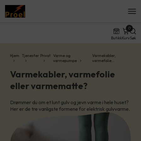
0
Butikk
Kurv
Søk
Hjem
Tjenester
Privat
Varme og
Varmekabler,
varmepumpe
varmefolie…
Varmekabler, varmefolie
eller varmematte?
Drømmer du om et lunt gulv og jevn varme i hele huset?
Her er de tre vanligste formene for elektrisk gulvvarme.