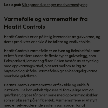
Les også:
Slik sparer du penger med varmestyring
Varmefolie og varmematter fra
Heatit Controls
Heatit Controls er en pålitelig leverandør av gulvvarme, og
deres produkter er enkle å installere og vedlikeholde.
Heatit Controls varmefolie er en tynn og fleksibel folie som
er lett å installere under de fleste typer gulvbelegg, som
f.eks parkett, laminat og fliser. Folien består av et tynt lag
med oppvarmingskabel, plassert mellom to lag av
høyteknologisk folie. Varmefolien gir en behagelig varme
over hele gulvflaten.
Heatit Controls varmematter er fleksible og enkle å
installere. De kan enkelt tilpasses til forskjellige rom og
gulvflater, og består av en serie med oppvarmingskabler
som er plassert på en fiberduk. Varmemattene er utstyrt
med et selvregulerende system som sørger for at