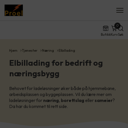
0
Butikk
Kurv
Søk
Hjem
Tjenester
Næring
Elbillading
Elbillading for bedrift og
næringsbygg
Behovet for ladeløsninger øker både på hjemmebane,
arbeidsplassen og byggeplassen. Vil du lære mer om
ladeløsninger for
næring
,
borettslag
eller
sameier
?
Da har du kommet til rett side.