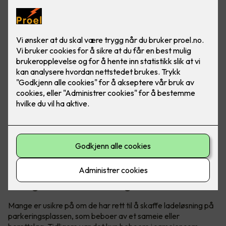
Visste du at du har krav på elbillader hjemme, uavhengig
om du bor i borettslag eller sameie? Det er godt å vite om
du har eller skal skaffe elbil.
Tidligere gjaldt det kun for sameie,
nå også for borettslag
Mange er usikre på om de har rett til å skaffe ladeløsning på
parkeringsplassen, som beboer av et sameie eller