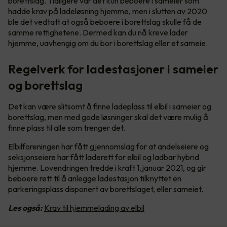
borettslag. Tidligere var det kun beboere i sameier som
hadde krav på ladeløsning hjemme, men i slutten av 2020
ble det vedtatt at også beboere i borettslag skulle få de
samme rettighetene. Dermed kan du nå kreve lader
hjemme, uavhengig om du bor i borettslag eller et sameie.
Regelverk for ladestasjoner i sameier
og borettslag
Det kan være slitsomt å finne ladeplass til elbil i sameier og
borettslag, men med gode løsninger skal det være mulig å
finne plass til alle som trenger det.
Elbilforeningen har fått gjennomslag for at andelseiere og
seksjonseiere har fått laderett for elbil og ladbar hybrid
hjemme. Lovendringen tredde i kraft 1.januar 2021, og gir
beboere rett til å anlegge ladestasjon tilknyttet en
parkeringsplass disponert av borettslaget, eller sameiet.
Les også:
Krav til hjemmelading av elbil