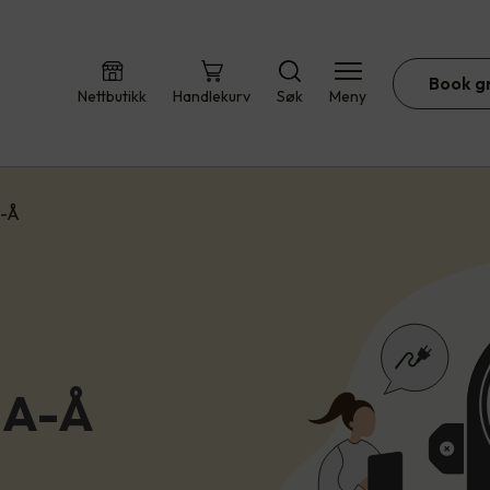
Book g
Nettbutikk
Handlekurv
Søk
Meny
A-Å
 A-Å