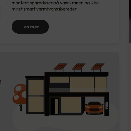
montere sparedyser på vannkraner, og ikke
minst smart varmtvannsbereder.
Les mer
å