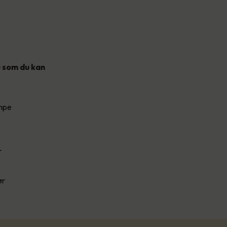
) som du kan
umpe
r
ør