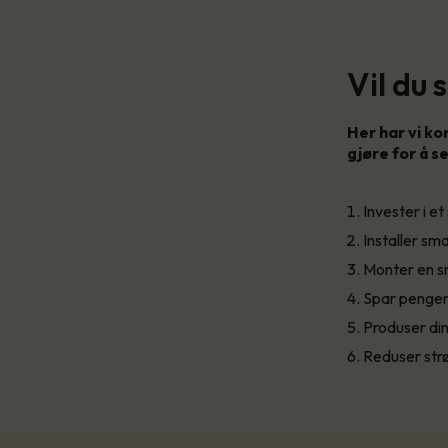
Vil du
Her har vi ko
gjøre for å 
Invester i 
Installer sm
Monter en sm
Spar penger
Produser din
Reduser str