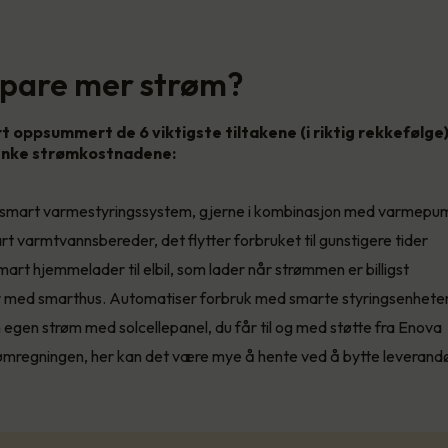
 spare mer strøm?
rt oppsummert de 6 viktigste tiltakene (i riktig rekkefølge
senke strømkostnadene:
et smart varmestyringssystem, gjerne i kombinasjon med varmep
art varmtvannsbereder, det flytter forbruket til gunstigere tider
art hjemmelader til elbil, som lader når strømmen er billigst
 med smarthus. Automatiser forbruk med smarte styringsenhete
 egen strøm med solcellepanel, du får til og med støtte fra Enova
ømregningen, her kan det være mye å hente ved å bytte leverand