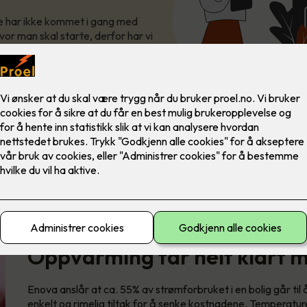
te har ikke kommet i gang med
vor man skal starte, derfor har vi
 strøm allerede i dag!
Oppvarming tar helt klart 
Enova anslår at ca. 55% av strømforbruket i en bolig går ti
enkelt og rimelig tiltak for å senke kostnadene. Temperaturen