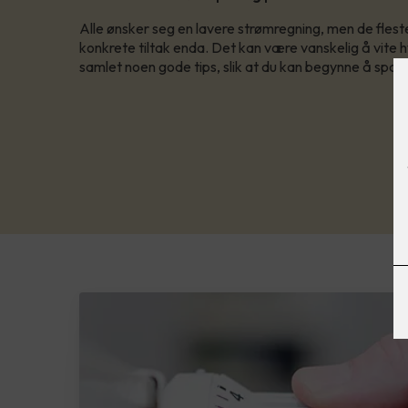
Alle ønsker seg en lavere strømregning, men de fles
konkrete tiltak enda. Det kan være vanskelig å vite h
samlet noen gode tips, slik at du kan begynne å spare