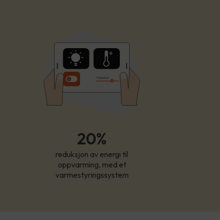
T
empe
r
atur
20%
reduksjon av energi til
oppvarming, med et
varmestyringssystem