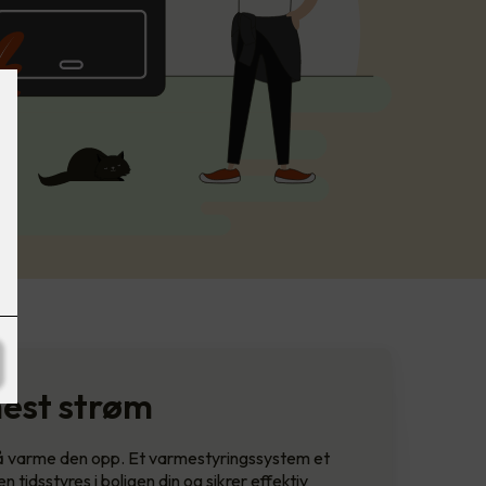
mest strøm
l å varme den opp. Et varmestyringssystem et
 tidsstyres i boligen din og sikrer effektiv