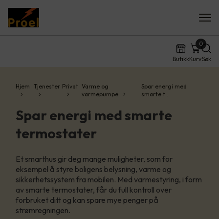
0
Butikk
Kurv
Søk
Hjem
Tjenester
Privat
Varme og
Spar energi med
varmepumpe
smarte t…
Spar energi med smarte
termostater
Et smarthus gir deg mange muligheter, som for
eksempel å styre boligens belysning, varme og
sikkerhetssystem fra mobilen. Med varmestyring, i form
av smarte termostater, får du full kontroll over
forbruket ditt og kan spare mye penger på
strømregningen.