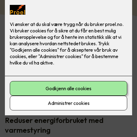
Smart varmestyring gir deg full kontroll på
energiforbruket ditt i hele boligen. Dette kan du enkelt
styre fra et veggpanel.
Reduser energiforbruket med
varmestyring